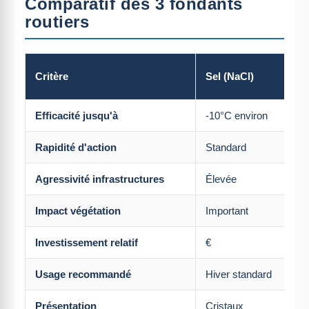
Comparatif des 3 fondants
routiers
Critère
Sel (NaCl)
(
Efficacité jusqu'à
-10°C environ
Rapidité d'action
Standard
Agressivité infrastructures
Élevée
F
Impact végétation
Important
Investissement relatif
€
Usage recommandé
Hiver standard
Présentation
Cristaux
É