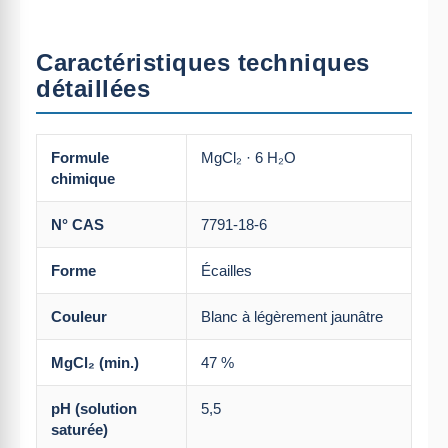
Caractéristiques techniques
détaillées
Formule
MgCl₂ · 6 H₂O
chimique
N° CAS
7791-18-6
Forme
Écailles
Couleur
Blanc à légèrement jaunâtre
MgCl₂ (min.)
47 %
pH (solution
5,5
saturée)