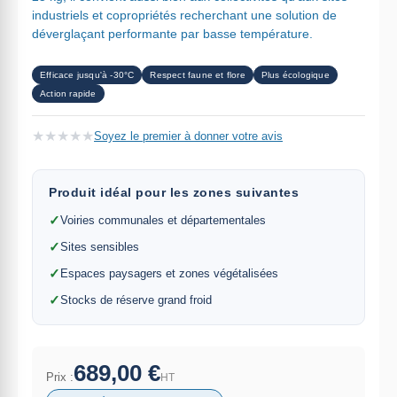
industriels et copropriétés recherchant une solution de
déverglaçant performante par basse température.
Efficace jusqu'à -30°C
Respect faune et flore
Plus écologique
Action rapide
★
★
★
★
★
Soyez le premier à donner votre avis
Produit idéal pour les zones suivantes
✓
Voiries communales et départementales
✓
Sites sensibles
✓
Espaces paysagers et zones végétalisées
✓
Stocks de réserve grand froid
689,00 €
Prix :
HT