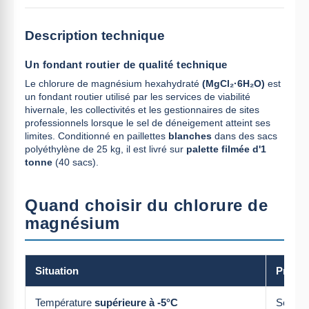
Description technique
Un fondant routier de qualité technique
Le chlorure de magnésium hexahydraté
(MgCl₂·6H₂O)
est
un fondant routier utilisé par les services de viabilité
hivernale, les collectivités et les gestionnaires de sites
professionnels lorsque le sel de déneigement atteint ses
limites. Conditionné en paillettes
blanches
dans des sacs
polyéthylène de 25 kg, il est livré sur
palette filmée d'1
tonne
(40 sacs).
Quand choisir du chlorure de
magnésium
Situation
Produ
Température
supérieure à -5°C
Sel de