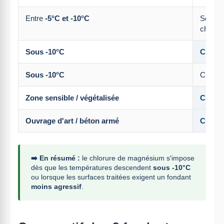
Entre
-5°C et -10°C
Sel de
chloru
Sous -10°C
Chloru
Sous -10°C
Chloru
Zone sensible / végétalisée
Chloru
Ouvrage d'art / béton armé
Chloru
➡️ En résumé :
le chlorure de magnésium s'impose
dès que les températures descendent
sous -10°C
ou lorsque les surfaces traitées exigent un fondant
moins agressif
.