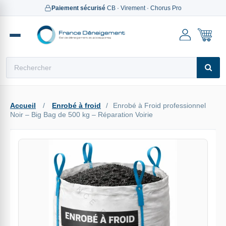
Paiement sécurisé
Marchés publics
CB · Virement · Chorus Pro
référencé Chorus Pro
Reche
Accueil
/
Enrobé à froid
/
Enrobé à Froid professionnel
Noir – Big Bag de 500 kg – Réparation Voirie