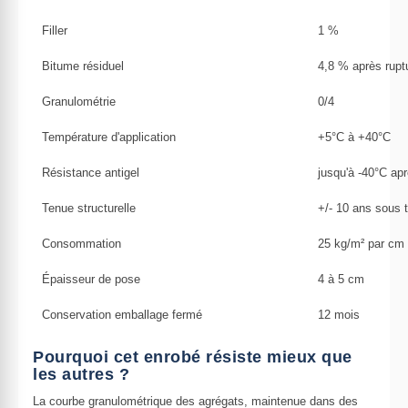
Filler
1 %
Bitume résiduel
4,8 % après rupt
Granulométrie
0/4
Température d'application
+5°C à +40°C
Résistance antigel
jusqu'à -40°C ap
Tenue structurelle
+/- 10 ans sous t
Consommation
25 kg/m² par cm 
Épaisseur de pose
4 à 5 cm
Conservation emballage fermé
12 mois
Pourquoi cet enrobé résiste mieux que
les autres ?
La courbe granulométrique des agrégats, maintenue dans des