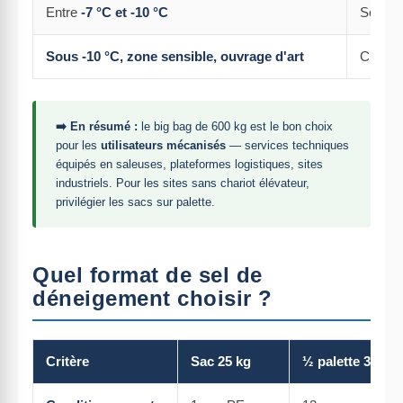
Entre
-7 °C et -10 °C
Sel re
Sous -10 °C, zone sensible, ouvrage d'art
Chloru
➡️ En résumé :
le big bag de 600 kg est le bon choix
pour les
utilisateurs mécanisés
— services techniques
équipés en saleuses, plateformes logistiques, sites
industriels. Pour les sites sans chariot élévateur,
privilégier les sacs sur palette.
Quel format de sel de
déneigement choisir ?
Critère
Sac 25 kg
½ palette 300 k