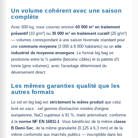
Un volume cohérent avec une saison
complète
Avec 600 kg, vous couvrez environ
60 000 m² en traitement
préventif
(10 g/m²) ou
30 000 m² en traitement curatif
(20 g/m²)
— volumes correspondant à une saison hivernale standard pour
une
commune moyenne
(3 000 à 8 000 habitants) ou un
site
industriel de moyenne envergure
. Le format big bag se
positionne entre la ½ palette (besoins ciblés) et la palette d'1
tonne (gros volumes), avec l'avantage déterminant du
déversement direct.
Les mêmes garanties qualité que les
autres formats
Le sel en big bag est
strictement le même produit
que celui
livré en sacs : sel gemme d'extraction minière d'origine
européenne, NaCl supérieur à 91 %, traité antimottant, conforme
à la
norme NF EN 16811-1
. Vous bénéficiez de la même
classe
B Demi-Sec
, de la même granularité (0,125 à 6,3 mm) et de la
même conformité aux marchés publics — inscriptible dans les