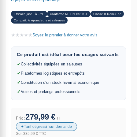
Efficace jusqu’à -7°C
Conforme NF EN 16811-1
Classe B Demi-Sec
Compatible épandeurs et saleuses
★
★
★
★
★
Soyez le premier à donner votre avis
Ce produit est idéal pour les usages suivants
✓
Collectivités équipées en saleuses
✓
Plateformes logistiques et entrepôts
✓
Constitution d’un stock hivernal économique
✓
Voiries et parkings professionnels
279,99 €
Prix :
HT
Tarif dégressif sur demande
Soit
335,99 €
TTC