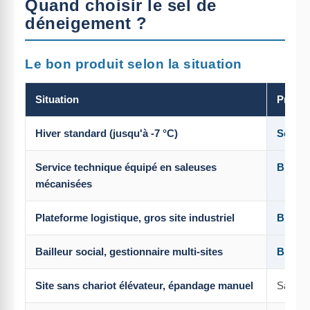
Quand choisir le sel de
déneigement ?
Le bon produit selon la situation
Situation
Produ
Hiver standard (jusqu'à -7 °C)
Sel de
Service technique équipé en saleuses
Big ba
mécanisées
Plateforme logistique, gros site industriel
Big ba
Bailleur social, gestionnaire multi-sites
Big ba
Site sans chariot élévateur, épandage manuel
Sacs su